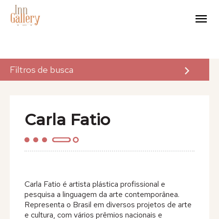
Filtros de busca
A Inn Gallery
Carla Fatio
Arte
Eventos
Para Artistas
Carla Fatio é artista plástica profissional e
pesquisa a linguagem da arte contemporânea.
Para Empresas
Representa o Brasil em diversos projetos de arte
e cultura, com vários prêmios nacionais e