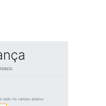
ança
nosco.
ao lado no campo abaixo