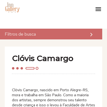
Filtros de busca
A Inn Gallery
Clóvis Camargo
Arte
Eventos
Para Artistas
Clóvis Camargo, nascido em Porto Alegre-RS,
mora e trabalha em São Paulo. Como a maioria
Para Empresas
dos artistas, sempre demonstrou seu talento
desde criança e isso o levou à Faculdade de Artes