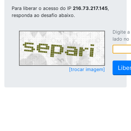
Para liberar o acesso
do IP
216.73.217.145
,
responda ao desafio abaixo.
Digite 
lado no
[trocar imagem]