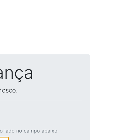
ança
nosco.
ao lado no campo abaixo