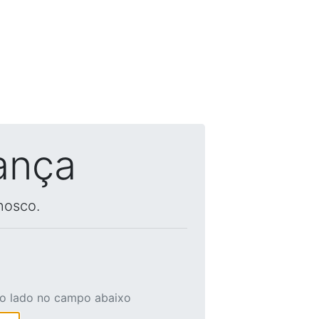
ança
nosco.
ao lado no campo abaixo