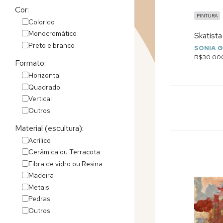
Cor:
PINTURA
Colorido
Monocromático
Skatista 
Preto e branco
SONIA G
R$30.00
Formato:
Horizontal
Quadrado
Vertical
Outros
Material (escultura):
Acrílico
Cerâmica ou Terracota
Fibra de vidro ou Resina
Madeira
Metais
Pedras
Outros