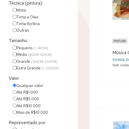
Técnica (pintura):
Mista
Tinta a Óleo
Tinta Acrílica
Outras
Tamanho:
PINTURA
Pequeno
(< 40CM)
Música 
Médio
(40CM-100CM)
SONIA G
Grande
(100CM-200CM)
Sob consu
Extra Grande
(> 200CM)
Valor:
Qualquer valor
Até R$1.000
Até R$5.000
Até R$10.000
Mais de R$10.000
Representado por: