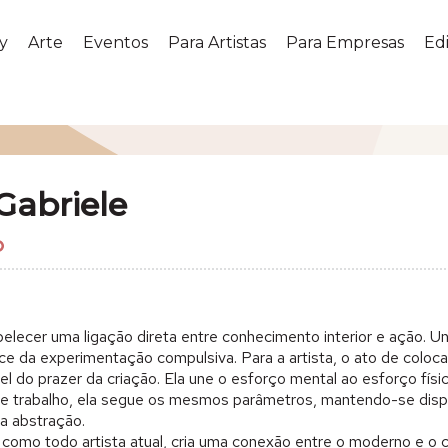
y
Arte
Eventos
Para Artistas
Para Empresas
Edi
Gabriele
belecer uma ligação direta entre conhecimento interior e ação. Un
ce da experimentação compulsiva. Para a artista, o ato de coloc
vel do prazer da criação. Ela une o esforço mental ao esforço f
e trabalho, ela segue os mesmos parâmetros, mantendo-se dispo
na abstração.
 como todo artista atual, cria uma conexão entre o moderno e o