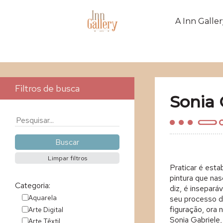
A Inn Galler
Filtros de busca
Sonia 
Praticar é esta
pintura que nas
Categoria:
diz, é insepará
Aquarela
seu processo d
figuração, ora 
Arte Digital
Sonia Gabriele,
Arte Têxtil