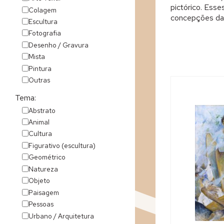
pictórico. Ess
Colagem
concepções da 
Escultura
Fotografia
Desenho / Gravura
Mista
Pintura
Outras
Tema:
Abstrato
Animal
Cultura
Figurativo (escultura)
Geométrico
Natureza
Objeto
Paisagem
Pessoas
Urbano / Arquitetura