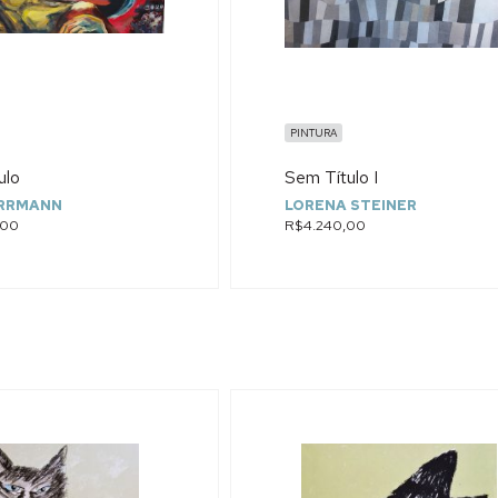
PINTURA
ulo
Sem Título I
ERRMANN
LORENA STEINER
,00
R$4.240,00