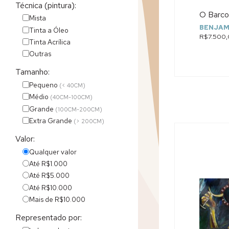
Técnica (pintura):
O Barco
Mista
BENJAM
Tinta a Óleo
R$7.500
Tinta Acrílica
Outras
Tamanho:
Pequeno
(< 40CM)
Médio
(40CM-100CM)
Grande
(100CM-200CM)
Extra Grande
(> 200CM)
Valor:
Qualquer valor
Até R$1.000
Até R$5.000
Até R$10.000
Mais de R$10.000
Representado por: