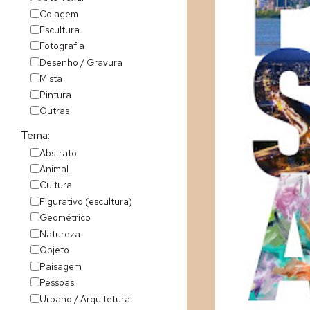
Colagem
Escultura
Fotografia
Desenho / Gravura
Mista
Pintura
Outras
Tema:
Abstrato
Animal
Cultura
Figurativo (escultura)
Geométrico
Natureza
Objeto
Paisagem
Pessoas
Urbano / Arquitetura