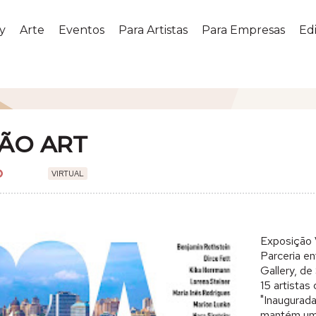
y
Arte
Eventos
Para Artistas
Para Empresas
Edi
ÃO ART
VIRTUAL
Exposição 
Parceria en
Gallery, de
15 artistas
"Inaugurad
mantém uma