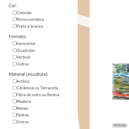
Cor:
Colorido
Monocromático
Preto e branco
Formato:
Horizontal
Quadrado
Vertical
Outros
Material (escultura):
Acrílico
Cerâmica ou Terracota
Fibra de vidro ou Resina
Madeira
Metais
Pedras
Outros
PINTURA