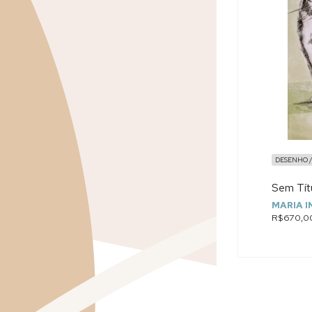
DESENHO /
Sem Títu
MARIA I
R$670,0