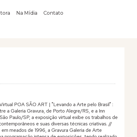
tora
Na Mídia
Contato
Virtual POA SÃO ART | "Levando a Arte pelo Brasil" :
tre a Galeria Gravura, de Porto Alegre/RS, e a Inn
 São Paulo/SP, a exposição virtual exibe os trabalhos de
 contemporâneos e suas diversas técnicas criativas. //
a em meados de 1996, a Gravura Galeria de Arte
 programação intensa de exposições, tendo realizado