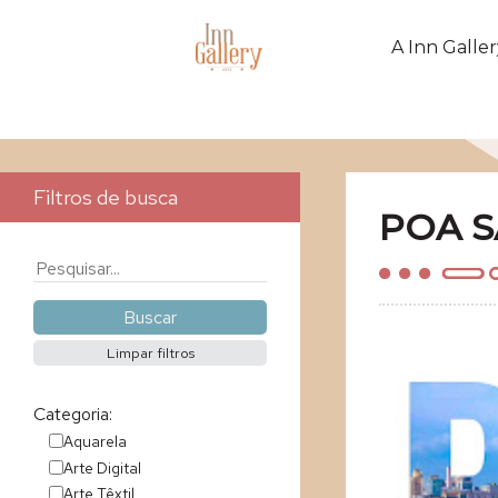
A Inn Galler
Filtros de busca
POA S
Categoria:
Aquarela
Arte Digital
Arte Têxtil