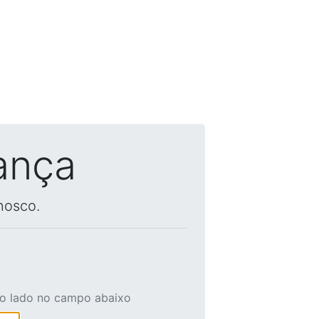
ança
nosco.
ao lado no campo abaixo