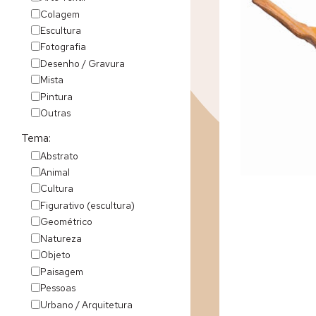
Colagem
Escultura
Fotografia
Desenho / Gravura
Mista
Pintura
Outras
Tema:
Abstrato
Animal
Cultura
Figurativo (escultura)
Geométrico
Natureza
Objeto
Paisagem
Pessoas
Urbano / Arquitetura