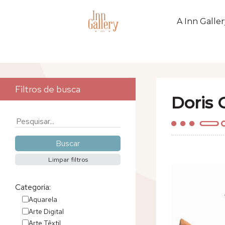
A Inn Galler
Filtros de busca
Doris 
Categoria:
Aquarela
Arte Digital
Arte Têxtil