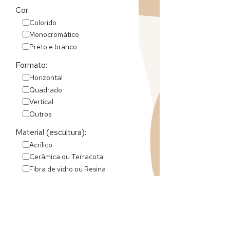
Cor:
Colorido
Monocromático
Preto e branco
Formato:
Horizontal
Quadrado
Vertical
Outros
Material (escultura):
Acrílico
Cerâmica ou Terracota
Fibra de vidro ou Resina
Madeira
Metais
Pedras
Outros