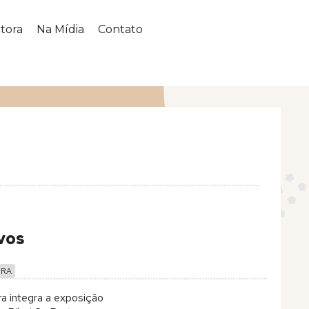
tora
Na Mídia
Contato
vos
URA
ra integra a exposição