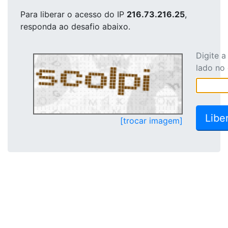
Para liberar o acesso
do IP
216.73.216.25
,
responda ao desafio abaixo.
Digite 
lado no
[trocar imagem]