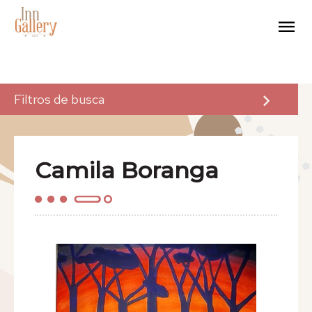
Filtros de busca
A Inn Gallery
Camila Boranga
Arte
Eventos
Para Artistas
Para Empresas