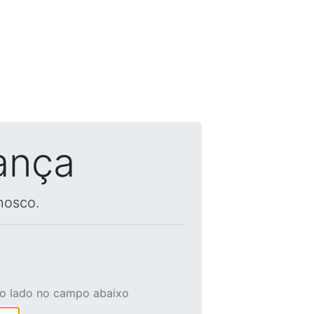
ança
nosco.
ao lado no campo abaixo