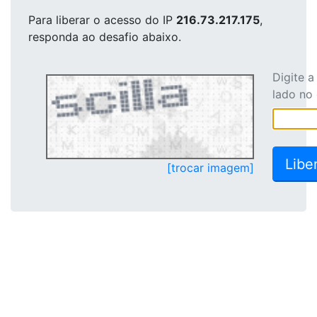
Para liberar o acesso
do IP
216.73.217.175
,
responda ao desafio abaixo.
Digite 
lado no
[trocar imagem]