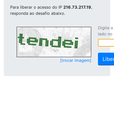
Para liberar o acesso
do IP
216.73.217.19
,
responda ao desafio abaixo.
Digite 
lado no
[trocar imagem]