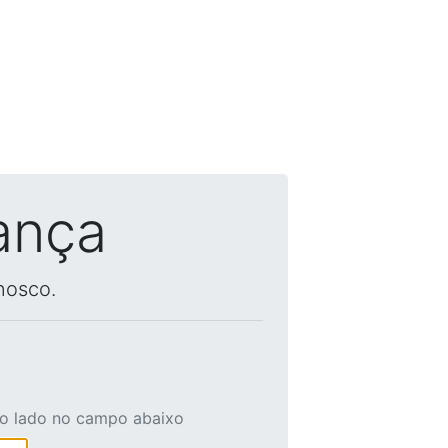
ança
nosco.
ao lado no campo abaixo